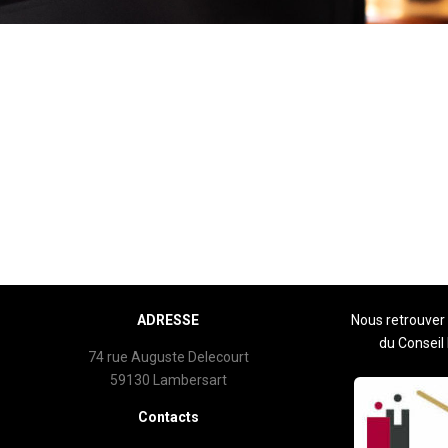
ADRESSE
Nous retrouver 
du Conseil
74 rue Auguste Delecourt
59130 Lambersart
Contacts