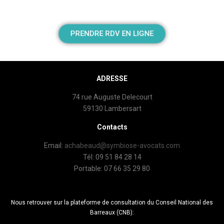
PRENDRE RDV EN LIGNE
ADRESSE
74 rue Auguste Delecourt
59130 Lambersart
Contacts
Email:
achabeaud@symbiose-avocats.com
Tél: 09 51 84 28 14
Portable: 07 66 35 29 80
Nous retrouver sur la plateforme de consultation du Conseil National des
Barreaux (CNB):